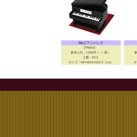
Myピアノバンク
[TR843]
参考上代：1200円（ ＋ 税 ）
参
入数：60入
サイズ：H9×W10×D10.5（cm）
サ