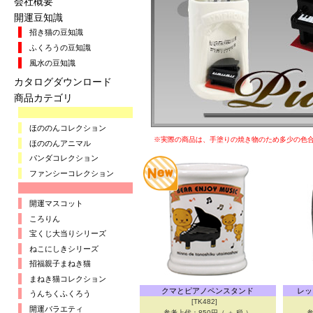
会社概要
開運豆知識
招き猫の豆知識
ふくろうの豆知識
風水の豆知識
カタログダウンロード
商品カテゴリ
ほののんコレクション
※実際の商品は、手塗りの焼き物のため多少の色
ほののんアニマル
パンダコレクション
ファンシーコレクション
開運マスコット
ころりん
宝くじ大当りシリーズ
ねこにしきシリーズ
招福親子まねき猫
まねき猫コレクション
クマとピアノペンスタンド
レッ
うんちくふくろう
[TK482]
開運バラエティ
参考上代：850円（ ＋ 税 ）
参