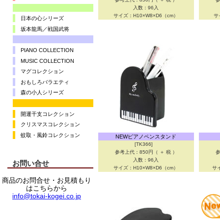
入数：96入
サイズ：H10×W8×D6（cm）
サ
日本の心シリーズ
坂本龍馬／戦国武将
PIANO COLLECTION
MUSIC COLLECTION
マグコレクション
おもしろバラエティ
森の小人シリーズ
開運干支コレクション
クリスマスコレクション
蚊取・風鈴コレクション
NEWピアノペンスタンド
[TK366]
参考上代：850円（ ＋ 税 ）
参
入数：96入
お問い合せ
サイズ：H10×W8×D6（cm）
サイ
商品のお問合せ・お見積もり
はこちらから
info@tokai-kogei.co.jp