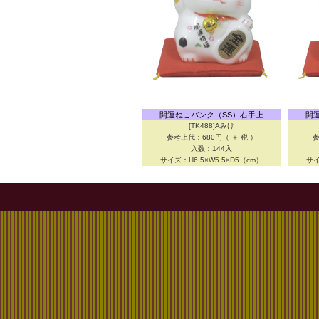
開運ねこバンク（SS）右手上
開
[TK488]Aみけ
参考上代：680円（ ＋ 税 ）
参
入数：144入
サイズ：H6.5×W5.5×D5（cm）
サイ