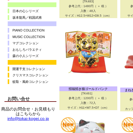
[TK483]
参考上代：1480円（ ＋ 税 ）
参
入数：48入
日本の心シリーズ
サイズ：H12.5×W12×D9.5（cm）
サイ
坂本龍馬／戦国武将
PIANO COLLECTION
MUSIC COLLECTION
マグコレクション
おもしろバラエティ
森の小人シリーズ
開運干支コレクション
クリスマスコレクション
蚊取・風鈴コレクション
招福招き猫ゴールドバンク
まね
[TK461]
お問い合せ
参考上代：1200円（ ＋ 税 ）
参
入数：72入
サイズ：H11×W7.5×D7（cm）
商品のお問合せ・お見積もり
カップ
はこちらから
info@tokai-kogei.co.jp