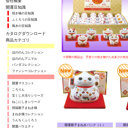
会社概要
開運豆知識
招き猫の豆知識
ふくろうの豆知識
風水の豆知識
カタログダウンロード
商品カテゴリ
ほののんコレクション
※実際の商品は、手塗りの焼き物のため多少の色
ほののんアニマル
パンダコレクション
ファンシーコレクション
開運マスコット
ころりん
宝くじ大当りシリーズ
ねこにしきシリーズ
招福親子まねき猫
まねき猫コレクション
うんちくふくろう
開運親子まねきバンク（Ｌ）
開
開運バラエティ